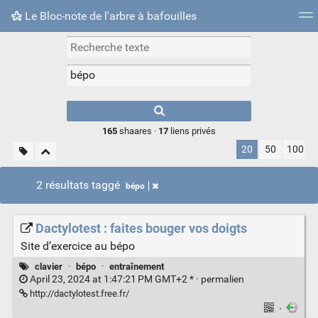
Le Bloc-note de l'arbre à bafouilles
Nuage de tags
Mur d'images
Quotidien
► Jouer
Type 1 or more
characters for
results.
165
shaares ·
17
liens privés
20
50
100
2 résultats taggé
bépo
Dactylotest : faites bouger vos doigts
Site d’exercice au bépo
clavier
·
bépo
·
entraînement
April 23, 2024 at 1:47:21 PM GMT+2 * ·
permalien
http://dactylotest.free.fr/
·