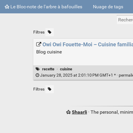
Le Bloc-note de l'arbre à bafouilles
Nuage de tags
Filtres
Owi Owi Fouette-Moi – Cuisine familial
Blog cuisine
recette
·
cuisine
January 28, 2025 at 2:01:10 PM GMT+1 * ·
permal
Filtres
Shaarli
· The personal, minim