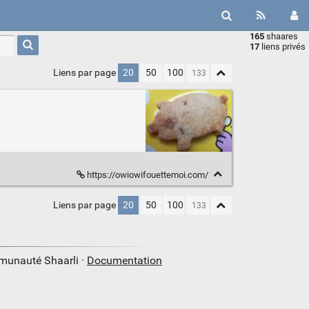
165
shaares
Type 1 or
17
liens privés
more
characters
Liens par page
20
50
100
for
results.
https://owiowifouettemoi.com/
Liens par page
20
50
100
mmunauté Shaarli ·
Documentation