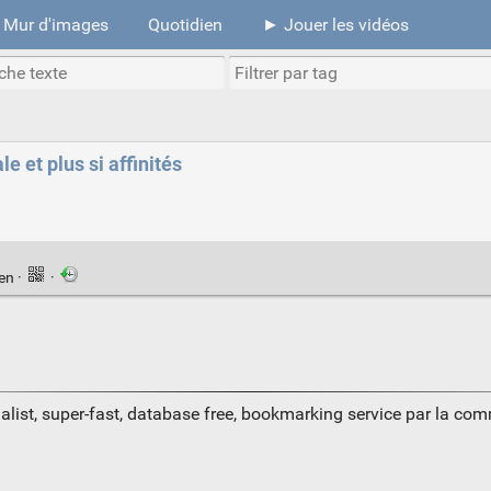
Mur d'images
Quotidien
► Jouer les vidéos
e et plus si affinités
ien
·
·
alist, super-fast, database free, bookmarking service par la co