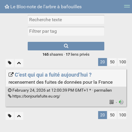
Le Bloc-note de l'arbre à bafouilles
Nuage de tags
Mur d'images
Quotidien
► Jouer
Type 1 or more
characters for
results.
165
shaares ·
17
liens privés
20
50
100
C’est qui qui a fuité aujourd’hui ?
recensement des fuites de données pour la France
February 24, 2026 at 12:00:39 PM GMT+1 * ·
permalien
https://bonjourlafuite.eu.org/
·
20
50
100