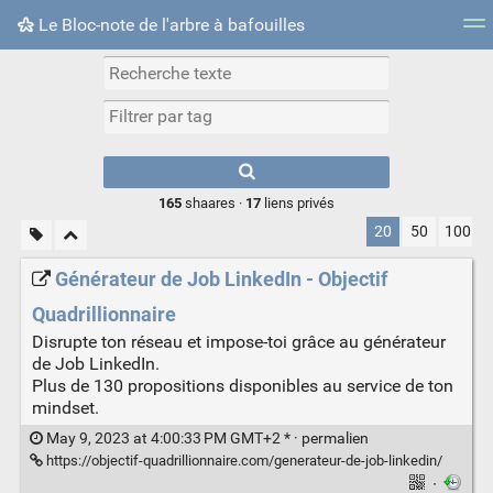
Le Bloc-note de l'arbre à bafouilles
Nuage de tags
Mur d'images
Quotidien
► Jouer
Type 1 or more
characters for
results.
165
shaares ·
17
liens privés
20
50
100
Générateur de Job LinkedIn - Objectif
Quadrillionnaire
Disrupte ton réseau et impose-toi grâce au générateur
de Job LinkedIn.
Plus de 130 propositions disponibles au service de ton
mindset.
May 9, 2023 at 4:00:33 PM GMT+2 * ·
permalien
https://objectif-quadrillionnaire.com/generateur-de-job-linkedin/
·