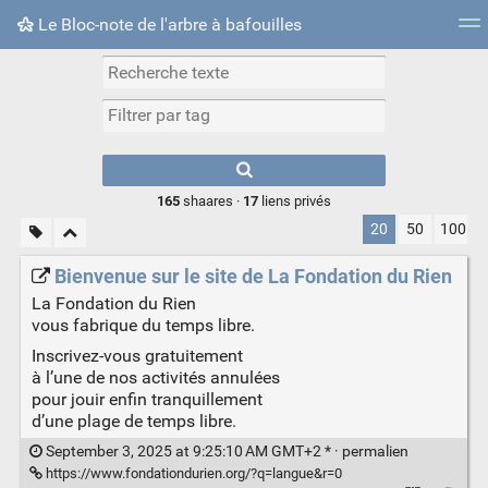
Le Bloc-note de l'arbre à bafouilles
Nuage de tags
Mur d'images
Quotidien
► Jouer
Type 1 or more
characters for
results.
165
shaares ·
17
liens privés
20
50
100
Bienvenue sur le site de La Fondation du Rien
La Fondation du Rien
vous fabrique du temps libre.
Inscrivez-vous gratuitement
à l’une de nos activités annulées
pour jouir enfin tranquillement
d’une plage de temps libre.
September 3, 2025 at 9:25:10 AM GMT+2 * ·
permalien
https://www.fondationdurien.org/?q=langue&r=0